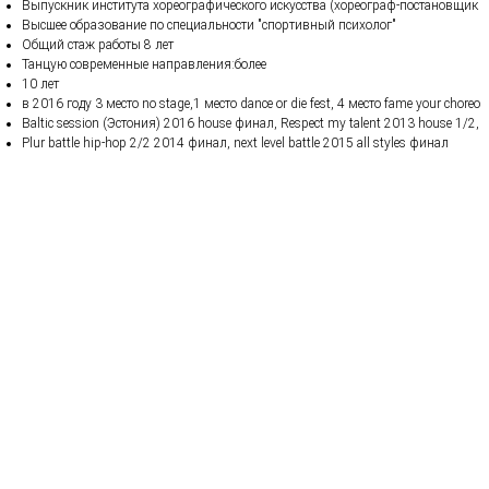
Выпускник института хореографического искусства (хореограф-постановщик
Высшее образование по специальности "спортивный психолог"
Общий стаж работы 8 лет
Танцую современные направления:более
10 лет
в 2016 году 3 место no stage,1 место dance or die fest, 4 место fame your choreo
Baltic session (Эстония) 2016 house финал, Respect my talent 2013 house 1/2,
Plur battle hip-hop 2/2 2014 финал, next level battle 2015 all styles финал